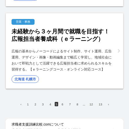
営業・事務
未経験から３ヶ月間で就職を目指す！
広報担当者養成科（ｅラーニング）
広報の基本からノーコードによるサイト制作、サイト運用、広告
運用、デザイン・画像・動画編集まで幅広く学習し、地域社会に
おいて即戦力として活躍できる広報担当者に求められるスキルを
習得する。【ｅラーニングコース・オンライン対応コース】
北海道 札幌市
‹
1
2
3
4
5
6
7
8
...
12
13
›
求職者支援訓練比較.comについて