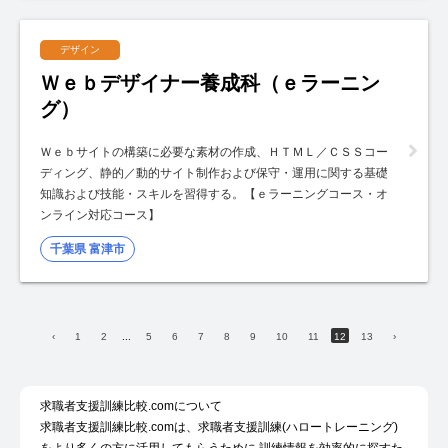
デザイン
Ｗｅｂデザイナー養成科（ｅラーニン
グ）
Ｗｅｂサイトの構築に必要な素材の作成、ＨＴＭＬ／ＣＳＳコー
ディング、静的／動的サイト制作および保守・運用に関する基礎
知識および技能・スキルを習得する。【ｅラーニングコース・オ
ンライン対応コース】
千葉県 富津市
‹
1
2
...
5
6
7
8
9
10
11
12
13
›
求職者支援訓練比較.comについて
求職者支援訓練比較.comは、求職者支援訓練(ハロートレーニング)