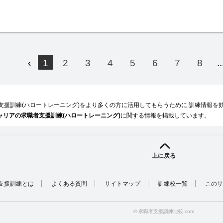
‹
1
2
3
4
5
6
7
8
..
者支援訓練(ハロートレーニング)をより多くの方に活用してもらうために 訓練情報
ャリアの求職者支援訓練(ハロートレーニング)
に関する情報を掲載しています。
上に戻る
支援訓練とは
よくある質問
サイトマップ
訓練校一覧
このサ
© 求職者支援訓練比較.com