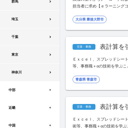
群馬
担当者に求め【ｅラーニング
埼玉
大分県 豊後大野市
千葉
表計算を
営業・事務
東京
Ｅｘｃｅｌ、スプレッドシー
等、事務職＋αの技術を学ぶ
神奈川
青森県 青森市
中部
表計算を
営業・事務
近畿
Ｅｘｃｅｌ、スプレッドシー
中国
術等、事務職＋αの技術を学