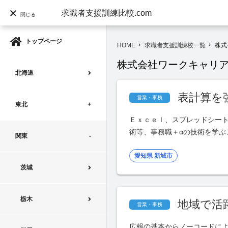
求職者支援訓練比較.com
閉じる
トップページ
HOME
求職者支援訓練校一覧
株式
navigate_next
navigate_next
株式会社ワークキャリ
北海道
表計算を
営業・事務
東北
Ｅｘｃｅｌ、スプレッドシー
術等、事務職＋αの技術を学
関東
愛知県 新城市
茨城
栃木
地域で活
営業・事務
広報の基本からノーコードに