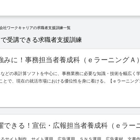
会社ワークキャリアの求職者支援訓練一覧
アで受講できる求職者支援訓練
強みに！事務担当者養成科（ｅラーニングＡ
トなどの表計算ソフトを中心に、事務業務に必要な知識・技術を幅広く
ぶことで、現在の就活市場における優位性を身に着ける。【ｅラーニング
躍できる！宣伝・広報担当者養成科（ｅラー
よるサイト制作、サイト運用、広告運用、ＳＮＳ運用、広告素材、文書