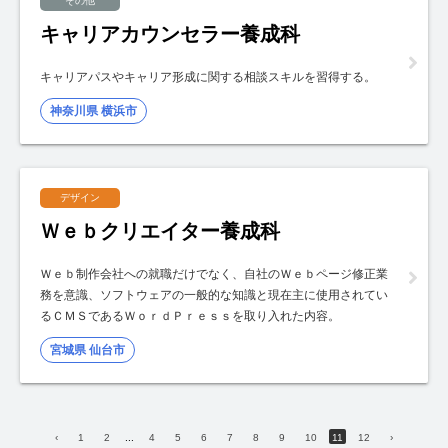
その他
キャリアカウンセラー養成科
キャリアパスやキャリア形成に関する相談スキルを習得する。
神奈川県 横浜市
デザイン
Ｗｅｂクリエイター養成科
Ｗｅｂ制作会社への就職だけでなく、自社のＷｅｂページ修正業
務を意識、ソフトウェアの一般的な知識と現在主に使用されてい
るＣＭＳであるＷｏｒｄＰｒｅｓｓを取り入れた内容。
宮城県 仙台市
‹
1
2
...
4
5
6
7
8
9
10
11
12
›