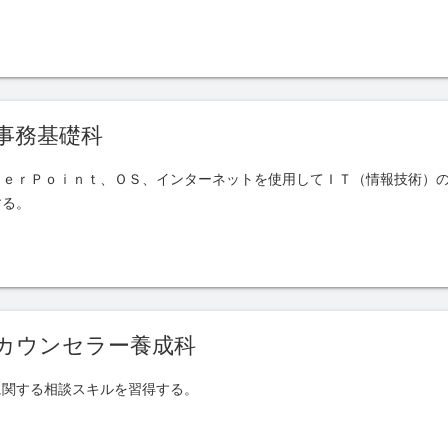
事務基礎科
ｗｅｒＰｏｉｎｔ、ＯＳ、インターネットを使用してＩＴ（情報技術）
する。
カウンセラー養成科
に関する相談スキルを習得する。