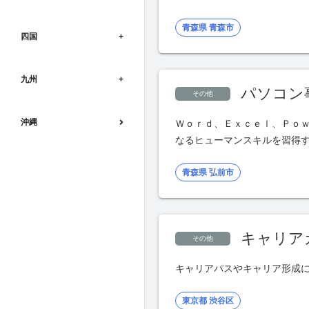
青森県 青森市
四国
九州
パソコン
その他
沖縄
Ｗｏｒｄ、Ｅｘｃｅｌ、Ｐｏ
なるヒューマンスキルを習得
青森県 弘前市
キャリア
その他
キャリアパスやキャリア形成
東京都 渋谷区