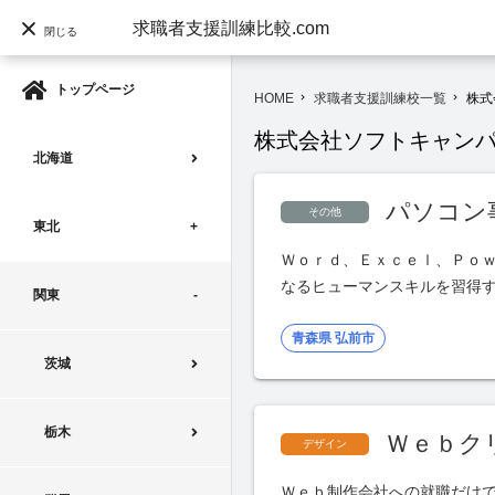
求職者支援訓練比較.com
閉じる
トップページ
HOME
求職者支援訓練校一覧
株式
navigate_next
navigate_next
株式会社ソフトキャン
北海道
パソコン
その他
東北
Ｗｏｒｄ、Ｅｘｃｅｌ、Ｐｏ
なるヒューマンスキルを習得
関東
青森県 弘前市
茨城
栃木
Ｗｅｂク
デザイン
Ｗｅｂ制作会社への就職だけ