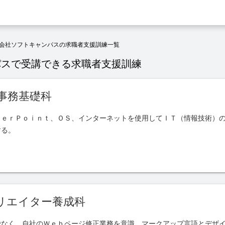
会社ソフトキャンパスの求職者支援訓練一覧
パスで受講できる求職者支援訓練
事務基礎科
ｗｅｒＰｏｉｎｔ、ＯＳ、インターネットを使用してＩＴ（情報技術）
する。
リエイター養成科
でなく、自社のＷｅｂページ修正業務を意識、マークアップ言語とデザ