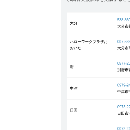
538-86
大分
大分市都
ハローワークプラザお
097-53
おいた
大分市高
0977-2
府
別府市青
0979-2
中津
中津市中
0973-2
日田
日田市淡
0972-2