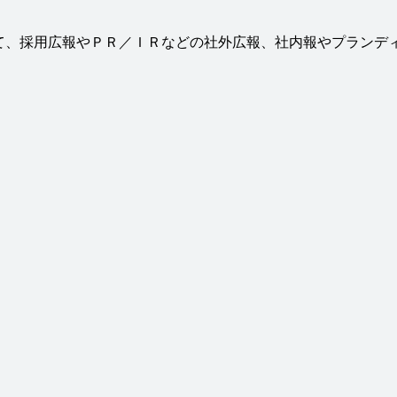
て、採用広報やＰＲ／ＩＲなどの社外広報、社内報やプランデ