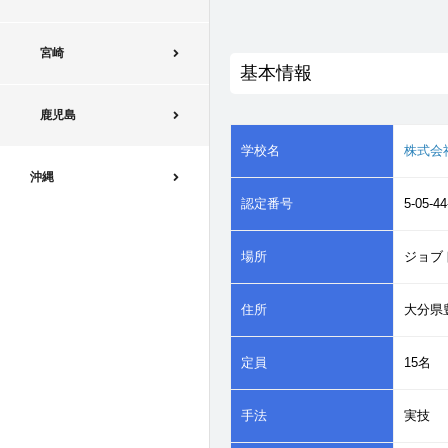
宮崎
基本情報
鹿児島
学校名
株式会
沖縄
認定番号
5-05-44
場所
ジョブ
住所
大分県
定員
15名
手法
実技