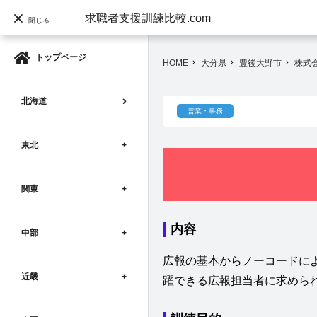
求職者支援訓練比較.com
閉じる
トップページ
HOME
大分県
豊後大野市
株式
navigate_next
navigate_next
navigate_next
北海道
営業・事務
東北
関東
内容
中部
広報の基本からノーコードに
近畿
躍できる広報担当者に求めら