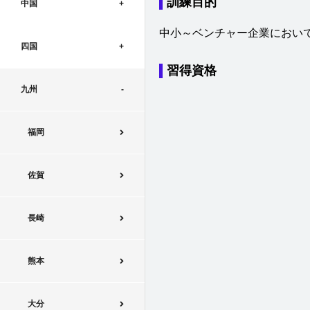
訓練目的
中国
中小～ベンチャー企業におい
四国
習得資格
九州
福岡
佐賀
長崎
熊本
大分