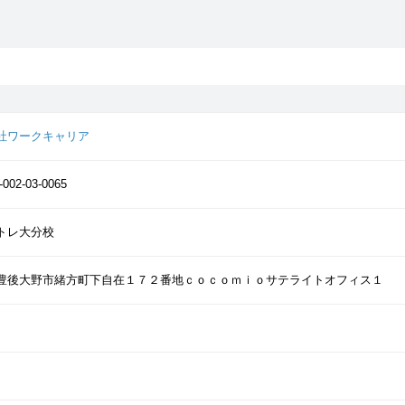
社ワークキャリア
-002-03-0065
トレ大分校
豊後大野市緒方町下自在１７２番地ｃｏｃｏｍｉｏサテライトオフィス１