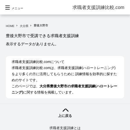
求職者支援訓練比較.com
メニュー
豊後大野市
navigate_next
navigate_next
HOME
大分県
豊後大野市で受講できる求職者支援訓練
表示するデータがありません。
求職者支援訓練比較.comについて
求職者支援訓練比較.comは、求職者支援訓練(ハロートレーニング)
をより多くの方に活用してもらうために 訓練情報を効率的に探すた
めのサイトです。
このページでは、
大分県豊後大野市の求職者支援訓練(ハロートレー
ニング)
に関する情報を掲載しています。
上に戻る
求職者支援訓練とは