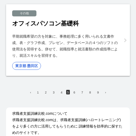
その他
オフィスパソコン基礎科
早期就職希望の方を対象に、事務処理に多く用いられる文書作
成、表・グラフ作成、プレゼン、データベースの４つのソフトの
使用法を習得する。併せて、就職指導と就活書類の作成指導によ
り、就活スキルを習得する。
東京都 墨田区
‹
1
2
3
4
5
6
7
8
9
›
求職者支援訓練比較.comについて
求職者支援訓練比較.comは、求職者支援訓練(ハロートレーニング)
をより多くの方に活用してもらうために 訓練情報を効率的に探すた
めのサイトです。