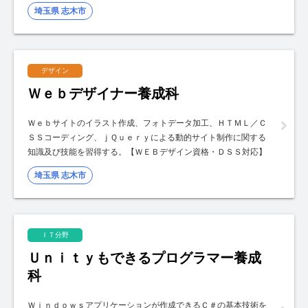
埼玉県 志木市
デザイン
Ｗｅｂデザイナー養成科
Ｗｅｂサイトのイラスト作成、フォトデータ加工、ＨＴＭＬ／Ｃ
ＳＳコーディング、ｊＱｕｅｒｙによる動的サイト制作に関する
知識及び技能を習得する。【ＷＥＢデザイン資格・ＤＳＳ対応】
埼玉県 志木市
ＩＴ分野
Ｕｎｉｔｙもできるプログラマー養成
科
Ｗｉｎｄｏｗｓアプリケーションが作成できるＣ＃の基本技術を