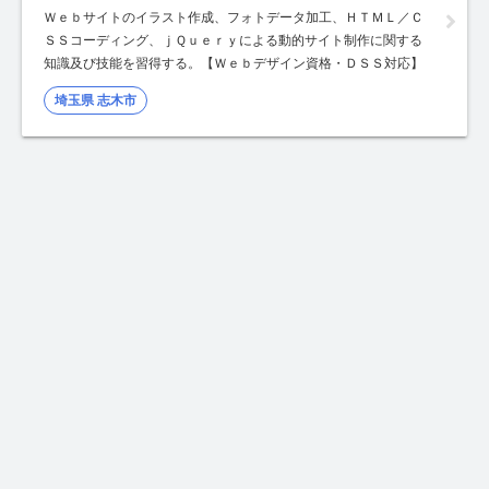
Ｗｅｂサイトのイラスト作成、フォトデータ加工、ＨＴＭＬ／Ｃ
ＳＳコーディング、ｊＱｕｅｒｙによる動的サイト制作に関する
知識及び技能を習得する。【Ｗｅｂデザイン資格・ＤＳＳ対応】
埼玉県 志木市