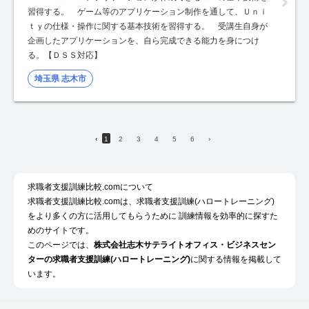
習得する。 ゲーム等のアプリケーション制作を通して、Ｕｎｉ
ｔｙの仕様・操作に関する基本技術を習得する。 受講生自身が
企画したアプリケーションを、自ら完成できる能力を身につけ
る。【ＤＳＳ対応】
埼玉県 志木市
‹
1
2
3
4
5
6
›
求職者支援訓練比較.comについて
求職者支援訓練比較.comは、求職者支援訓練(ハロートレーニング)
をより多くの方に活用してもらうために 訓練情報を効率的に探すた
めのサイトです。
このページでは、
株式会社志木サテライトオフィス・ビジネスセン
ターの求職者支援訓練(ハロートレーニング)
に関する情報を掲載して
います。