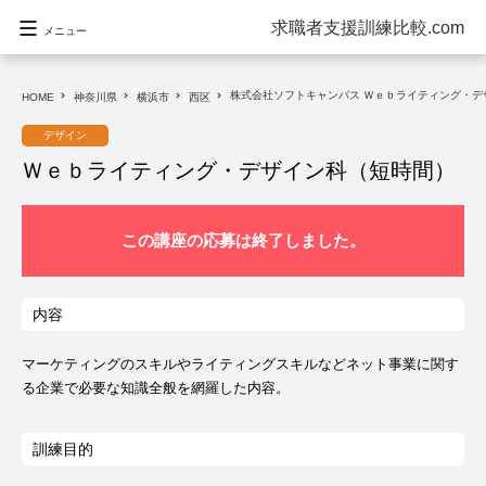
求職者支援訓練比較.com
メニュー
株式会社ソフトキャンパス Ｗｅｂライティング・デ
navigate_next
navigate_next
navigate_next
navigate_next
HOME
神奈川県
横浜市
西区
デザイン
Ｗｅｂライティング・デザイン科（短時間）
この講座の応募は終了しました。
内容
マーケティングのスキルやライティングスキルなどネット事業に関す
る企業で必要な知識全般を網羅した内容。
訓練目的