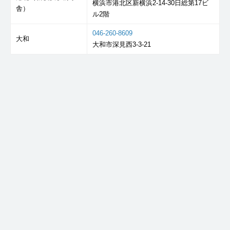
横浜市港北区新横浜2-14-30日総第17ビ
舎）
ル2階
046-260-8609
大和
大和市深見西3-3-21