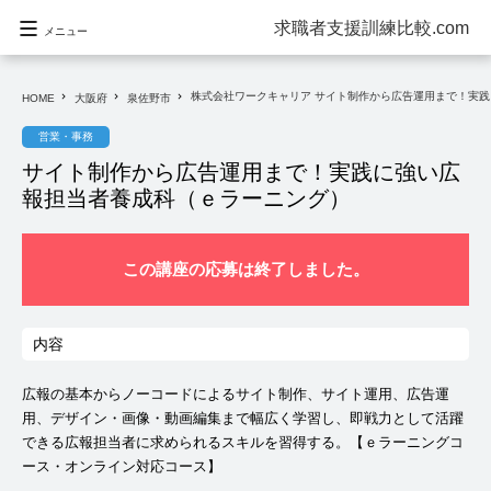
求職者支援訓練比較.com
メニュー
株式会社ワークキャリア サイト制作から広告運用まで！実
navigate_next
navigate_next
navigate_next
HOME
大阪府
泉佐野市
営業・事務
サイト制作から広告運用まで！実践に強い広
報担当者養成科（ｅラーニング）
この講座の応募は終了しました。
内容
広報の基本からノーコードによるサイト制作、サイト運用、広告運
用、デザイン・画像・動画編集まで幅広く学習し、即戦力として活躍
できる広報担当者に求められるスキルを習得する。【ｅラーニングコ
ース・オンライン対応コース】