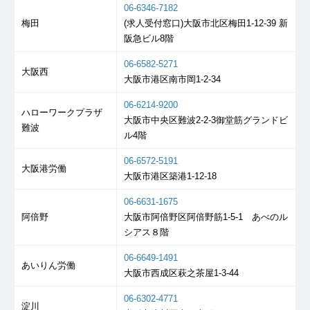
06-6346-7182
梅田
(求人受付窓口)大阪市北区梅田1-12-39 新
阪急ビル8階
06-6582-5271
大阪西
大阪市港区南市岡1-2-34
06-6214-9200
ハローワークプラザ
大阪市中央区難波2-2-3御堂筋グランドビ
難波
ル4階
06-6572-5191
大阪港労働
大阪市港区築港1-12-18
06-6631-1675
阿倍野
大阪市阿倍野区阿倍野筋1-5-1 あべのル
シアス８階
06-6649-1491
あいりん労働
大阪市西成区萩之茶屋1-3-44
06-6302-4771
淀川