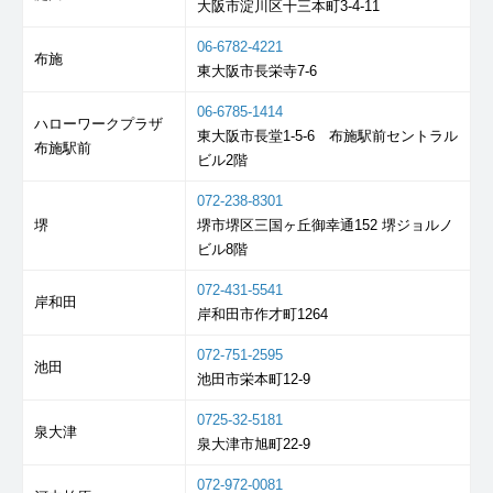
大阪市淀川区十三本町3-4-11
06-6782-4221
布施
東大阪市長栄寺7-6
06-6785-1414
ハローワークプラザ
東大阪市長堂1-5-6 布施駅前セントラル
布施駅前
ビル2階
072-238-8301
堺
堺市堺区三国ヶ丘御幸通152 堺ジョルノ
ビル8階
072-431-5541
岸和田
岸和田市作才町1264
072-751-2595
池田
池田市栄本町12-9
0725-32-5181
泉大津
泉大津市旭町22-9
072-972-0081