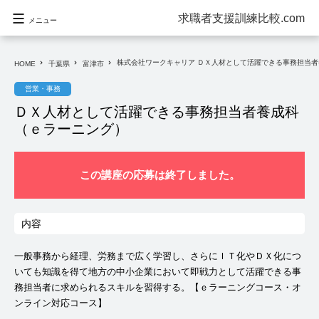
求職者支援訓練比較.com
メニュー
株式会社ワークキャリア ＤＸ人材として活躍できる事務担当
navigate_next
navigate_next
navigate_next
HOME
千葉県
富津市
営業・事務
ＤＸ人材として活躍できる事務担当者養成科
（ｅラーニング）
この講座の応募は終了しました。
内容
一般事務から経理、労務まで広く学習し、さらにＩＴ化やＤＸ化につ
いても知識を得て地方の中小企業において即戦力として活躍できる事
務担当者に求められるスキルを習得する。【ｅラーニングコース・オ
ンライン対応コース】