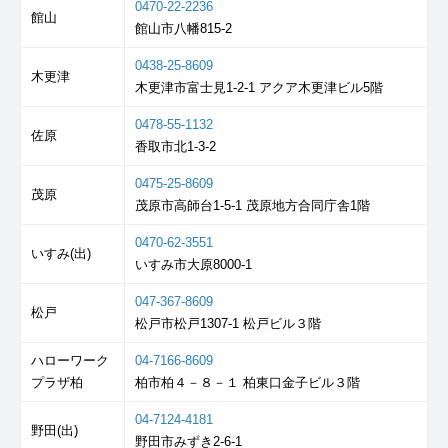
0470-22-2236
館山
館山市八幡815-2
0438-25-8609
木更津
木更津市富士見1-2-1 アクア木更津ビル5階
0478-55-1132
佐原
香取市北1-3-2
0475-25-8609
茂原
茂原市高師台1-5-1 茂原地方合同庁舎1階
0470-62-3551
いすみ(出)
いすみ市大原8000-1
047-367-8609
松戸
松戸市松戸1307-1 松戸ビル３階
ハローワーク
04-7166-8609
プラザ柏
柏市柏４－８－１ 柏東口金子ビル３階
04-7124-4181
野田(出)
野田市みずき2-6-1