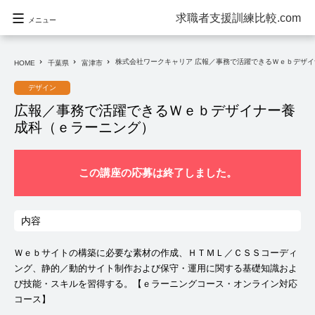
求職者支援訓練比較.com
メニュー
株式会社ワークキャリア 広報／事務で活躍できるＷｅｂデザ
navigate_next
navigate_next
navigate_next
HOME
千葉県
富津市
デザイン
広報／事務で活躍できるＷｅｂデザイナー養
成科（ｅラーニング）
この講座の応募は終了しました。
内容
Ｗｅｂサイトの構築に必要な素材の作成、ＨＴＭＬ／ＣＳＳコーディ
ング、静的／動的サイト制作および保守・運用に関する基礎知識およ
び技能・スキルを習得する。【ｅラーニングコース・オンライン対応
コース】