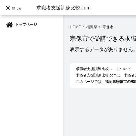
求職者支援訓練比較.com
閉じる
トップページ
HOME
福岡県
宗像市
navigate_next
navigate_next
宗像市で受講できる求
表示するデータがありません
求職者支援訓練比較.comについて
求職者支援訓練比較.comは、求職
このページでは、
福岡県宗像市の求