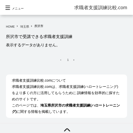
求職者支援訓練比較.com
メニュー
所沢市
navigate_next
navigate_next
HOME
埼玉県
所沢市で受講できる求職者支援訓練
表示するデータがありません。
‹
1
›
求職者支援訓練比較.comについて
求職者支援訓練比較.comは、求職者支援訓練(ハロートレーニング)
をより多くの方に活用してもらうために 訓練情報を効率的に探すた
めのサイトです。
このページでは、
埼玉県所沢市の求職者支援訓練(ハロートレーニン
グ)
に関する情報を掲載しています。